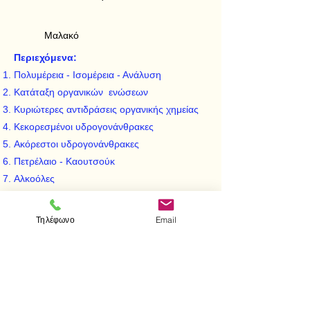
Μαλακό
Περιεχόμενα:
Πολυμέρεια - Ισομέρεια - Ανάλυση
Κατάταξη οργανικών ενώσεων
Κυριώτερες αντιδράσεις οργανικής χημείας
Κεκορεσμένοι υδρογονάνθρακες
Ακόρεστοι υδρογονάνθρακες
Πετρέλαιο - Καουτσούκ
Αλκοόλες
Αλδεΰδες - Κετόνες
Οργανικάοξέα
Τηλέφωνο
Email
Εστέρες - Λίπη-Έλαια
Σάκχαρα ή Υδατάνθρακες
Αρωματικές ενόωσεις - Βενζόλιο
< Προηγούμενο