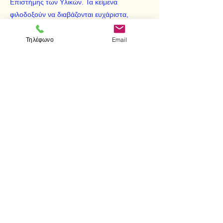
Επιστήμης των Υλικών. Τα κείμενα
φιλοδοξούν να διαβάζονται ευχάριστα,
μορφώνοντας και τέρποντας. Σε κάθε
στοιχείο με ξεχωριστή προσωπικότητα
Τηλέφωνο
Email
αφιερώνεται ιδιαίτερο κεφάλαιο, ενώ άλλα,
λιγότερο ιδιόρρυθμα, παρουσιάζονται κατά
ομάδες. Ακόμη και οι «παρίες» των χημικών
στοιχείων έχουν τη θέση τους σ’ αυτήν την
παρουσίαση, παρά το περιορισμένο
πρακτικό ενδιαφέρον που παρουσιάζουν.
< Προηγούμενο
Επόμενο >
Visit us