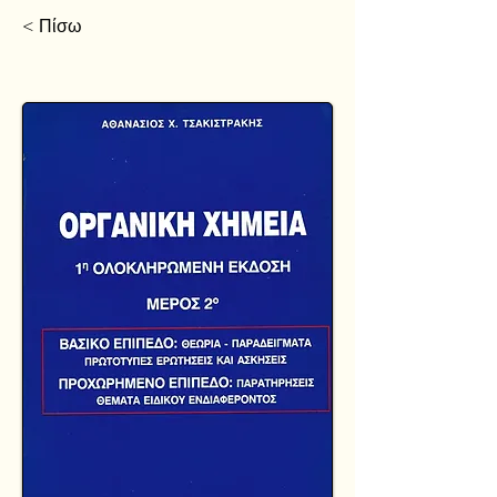
< Πίσω