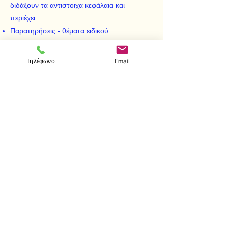
διδάξουν τα αντιστοιχα κεφάλαια και
περιέχει:
Παρατηρήσεις - θέματα ειδικού
ενδιαφέροντος
Συνδυασμό της θεωρίας του βασικού
Τηλέφωνο
Email
επιπέδου και των "παρατηρήσεων -
θεμάτων ειδικού ενδιαφέροντος" με τις
κατάλληλες ερωτήσεις και ασκήσεις είναι
ιδανικός για τοςυ φοιτητές και σπουδαστές
των ΤΕΙ, ΙΕΚ, των τεχνολογικών κολεγίων ή
ινστιτούτων, των κατάλληλων τεχνικών
σχολών, κ.λπ.
< Προηγούμενο
Επόμενο >