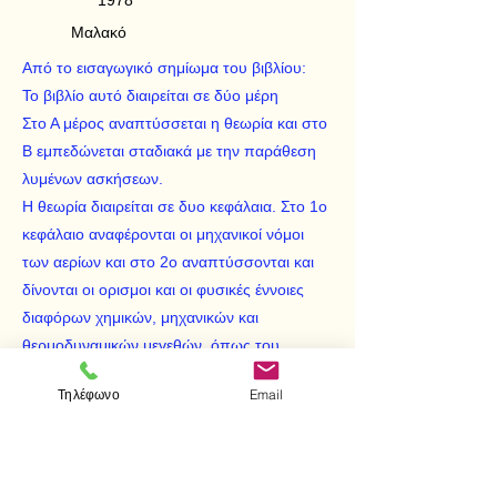
1978
Μαλακό
Από το εισαγωγικό σημίωμα του βιβλίου:
Το βιβλίο αυτό διαιρείται σε δύο μέρη
Στο Α μέρος αναπτύσσεται η θεωρία και στο
Β εμπεδώνεται σταδιακά με την παράθεση
λυμένων ασκήσεων.
Η θεωρία διαιρείται σε δυο κεφάλαια. Στο 1ο
κεφάλαιο αναφέρονται οι μηχανικοί νόμοι
των αερίων και στο 2ο αναπτύσσονται και
δίνονται οι ορισμοι και οι φυσικές έννοιες
διαφόρων χημικών, μηχανικών και
θερμοδυναμικών μεγεθών, όπως του
γραμμομοριακού όγκου, της ατομικής και
Τηλέφωνο
Email
μοριακής μάζας, της απόλυτης και σχετικής
πυκνότητας, της σταθεράς του Loschmidt,
της ενθαλπίας, της εσωτερικής ενέργειας
κ.λπ.