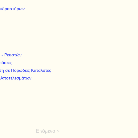
ντιδραστήρων
ν - Ρευστών
ράσεις
υση σε Πορώδεις Καταλύτες
ν Αποτελεσμάτων
Επόμενο >