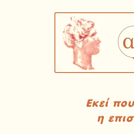
Εκεί πο
η επι