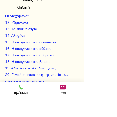
Μάιος 1972
Μαλακό
Περιεχόμενα:
12. Υδρογόνο
13. Τα ευγενή αέρια
14. Αλογόνα
15. Η οικογένεια του οξυγώνου
16. Η οικογένεια του αζώτου
17. Η οικογένεια του άνθρακος
18. Η οικογένεια του βορίου
19. Αλκάλια και αλκαλικές γαίες
20. Γενική επισκόπηση της χημεία των
στοιχείων μεταπτώσεως
21. Οι οικογένειες των στοιχείων
Τηλέφωνο
Email
μεταπτώσεως
22. Ψευδάργυρος, κάδμιο και υδράργυρος
23. Λανθανίδες και ακτινίδες
24. Στοιχειώδεης πυρηνική χημεία