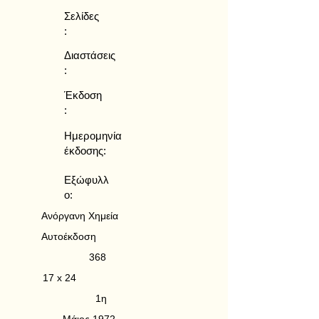
Σελίδες
:
Διαστάσεις
:
Έκδοση
:
Ημερομηνία
έκδοσης:
Εξώφυλλ
ο:
Ανόργανη Χημεία
Αυτοέκδοση
368
17 x 24
1η