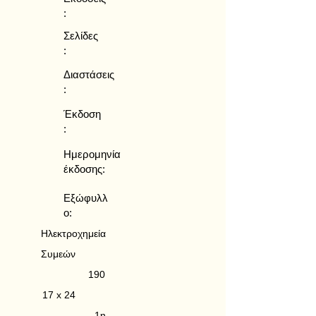
:
Σελίδες
:
Διαστάσεις
:
Έκδοση
:
Ημερομηνία
έκδοσης:
Εξώφυλλ
ο:
Ηλεκτροχημεία
Συμεών
190
17 x 24
1η