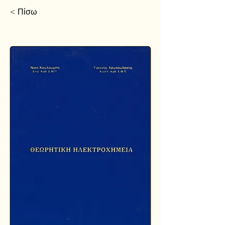
< Πίσω