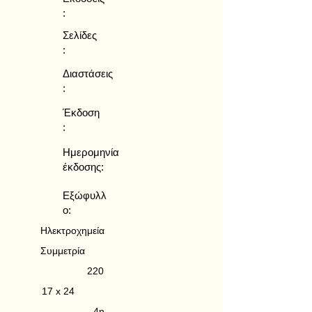
:
Σελίδες
:
Διαστάσεις
:
Έκδοση
:
Ημερομηνία
έκδοσης:
Εξώφυλλ
ο:
Ηλεκτροχημεία
Συμμετρία
220
17 x 24
4η