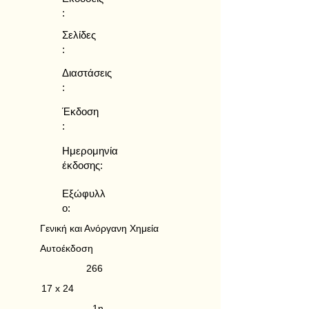
:
Σελίδες
:
Διαστάσεις
:
Έκδοση
:
Ημερομηνία
έκδοσης:
Εξώφυλλ
ο:
Γενική και Ανόργανη Χημεία
Αυτοέκδοση
266
17 x 24
1η