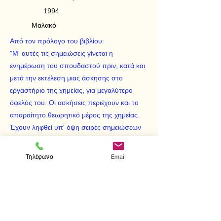
1994
Μαλακό
Από τον πρόλογο του βιβλίου:
"Μ' αυτές τις σημειώσεις γίνεται η
ενημέρωση του σπουδαστού πριν, κατά και
μετά την εκτέλεση μιας άσκησης στο
εργαστήριο της χημείας, για μεγαλύτερο
όφελός του. Οι ασκήσεις περιέχουν και το
απαραίτητο θεωρητικό μέρος της χημείας.
Έχουν ληφθεί υπ' όψη σειρές σημειώσεων
για εργαστηριακές ασκήσεις, σημειώσεις
άλλων εργαστηρίων και παρατηρήσεις πάνω
Τηλέφωνο
Email
στα προβλήματα της άσκησης των
σπουδαστών που για πρώτη φροά εκτελούν
ασκήσεις χημείας.
< Προηγούμενο