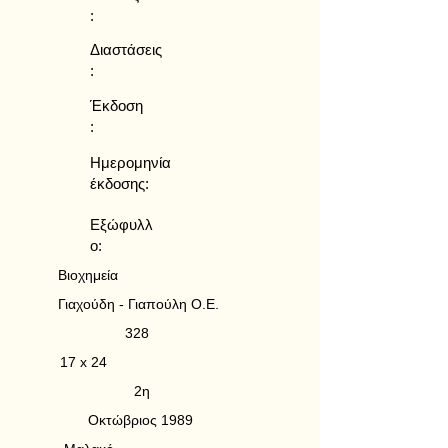
:
Διαστάσεις
:
Έκδοση
:
Ημερομηνία
έκδοσης:
Εξώφυλλ
ο:
Βιοχημεία
Γιαχούδη - Γιαπούλη Ο.Ε.
328
17 x 24
2η
Οκτώβριος 1989