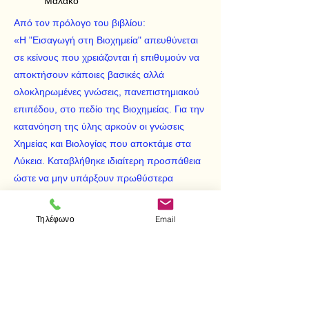
Μαλακό
Από τον πρόλογο του βιβλίου:
«Η "Εισαγωγή στη Βιοχημεία" απευθύνεται
σε κείνους που χρειάζονται ή επιθυμούν να
αποκτήσουν κάποιες βασικές αλλά
ολοκληρωμένες γνώσεις, πανεπιστημιακού
επιπέδου, στο πεδίο της Βιοχημείας. Για την
κατανόηση της ύλης αρκούν οι γνώσεις
Χημείας και Βιολογίας που αποκτάμε στα
Λύκεια. Καταβλήθηκε ιδιαίτερη προσπάθεια
ώστε να μην υπάρξουν πρωθύστερα
μολονότι σε μια επιστήμη σαν τη Βιοχημεία
που μελετά το χημισμό των ζωντανών
Τηλέφωνο
Email
συστημάτων σα σύνολο και όχι
αποσπασματικά, αυτό δεν είναι πάντα
δυνατό.»
< Προηγούμενο