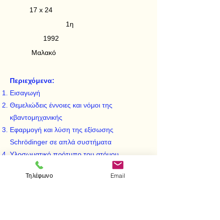
17 x 24
1η
1992
Μαλακό
Περιεχόμενα:
Εισαγωγή
Θεμελιώδεις έννοιες και νόμοι της
κβαντομηχανικής
Εφαρμογή και λύση της εξίσωσης
Schrödinger σε απλά συστήματα
Yλοσωματικό πρότυπο του ατόμου
Προσεγγιστικές μέθοδοι της
Τηλέφωνο
Email
κβαντομηχανικής
Το spin του ηλεκτρονίου
Ηλεκτρονική στροφορμή, ηλεκτρονικές
διαμορφώσεις και καταστάσεις