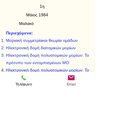
1η
Μάιος 1984
Μαλακό
Περιεχόμενα:
Μοριακή συμμετρίακαι θεωρία ομάδων
Ηλεκτρονική δομή διατομικών μορίων
Ηλεκτρονική δομή πολυατομικών μορίων: Το
πρότυπο των εντομπισμένων ΜΟ
Ηλεκτρονική δομή πολυατομικών μορίων: Το
πρότυπο των διάχυτων ΜΟ
Τηλέφωνο
Email
Ημιεμπειρικές μέθοδοι κβαντομηχανικών
μοριακών υπολογισμών
Γεωμετρία των μορίων
< Προηγούμενο
Επόμενο >