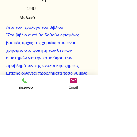
1992
Μαλακό
Από τον πρόλογο του βιβλίου:
"Στο βιβλίο αυτό θα δοθούν ορισμένες
βασικές αρχές της χημείας που είναι
χρήσιμες στο φοιτητή των θετικών
επιστημών για την κατανόηση των
προβλημάτων της αναλυτικής χημείας.
Επίσης δίνονται προβλήματα τόσο λυμένα
όσο και άλυτα για την εξάσκηση των
Τηλέφωνο
Email
φοιτητών και για μια βαθύτερη γνώση των
διεργασιών που διεξάγονται σε μια χημική
ανάλυση."
< Προηγούμενο
Επόμενο >