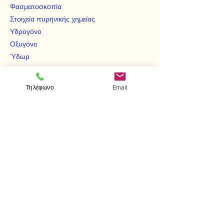
Φασματοσκοπία
Στοιχεία πυρηνικής χημείας
Υδρογόνο
Οξυγόνο
Ύδωρ
Νερό
Υποεροξείδιο υδρογόνου
Τηλέφωνο
Email
Ατμόσφαιρα
Ομάδα ΙΑ - Ομάδα ΙΙΑ
Μεταβατικά στοιχεία
Ομάδα ΙΙΒ - Ομάδα ΙΙΙΑ - Ομάδα ΙVΑ -
Ομάδα VΑ - Ομάδα VΙΑ - Ομάδα VΙΙΑ
Ενεργότητα - Ιονική ισχή
Σύστημα μονάδων SI
< Προηγούμενο