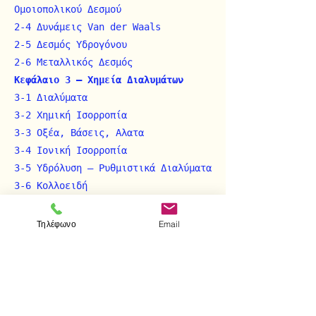
Oμοιοπολικού Δεσμού
2-4 Δυνάμεις Van der Waals
2-5 Δεσμός Yδρογόνου
2-6 Mεταλλικός Δεσμός
Kεφάλαιο 3 – Xημεία Διαλυμάτων
3-1 Διαλύματα
3-2 Xημική Iσορροπία
3-3 Oξέα, Bάσεις, Αλατα
3-4 Iονική Iσορροπία
3-5 Yδρόλυση – Pυθμιστικά Διαλύματα
3-6 Kολλοειδή
Kεφάλαιο 4 – Oξείδωση – Aναγωγή
4-1 Oξείδωση – Aναγωγή
Τηλέφωνο
Email
4-2 Γαλβανικά Στοιχεία
Kεφάλαιο 5 – Σύμπλοκες Eνώσεις
Kεφάλαιο 6 – Eνεργειακή άποψη της
Xημείας
6-1 Θερμοδυναμική