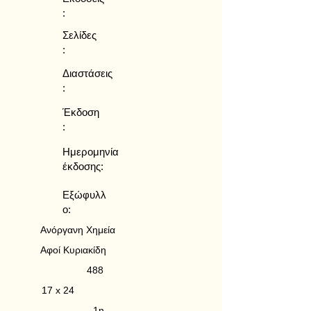
:
Σελίδες
:
Διαστάσεις
:
Έκδοση
:
Ημερομηνία
έκδοσης:
Εξώφυλλ
ο:
Ανόργανη Χημεία
Αφοί Κυριακίδη
488
17 x 24
1η