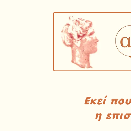
Εκεί πο
η επι