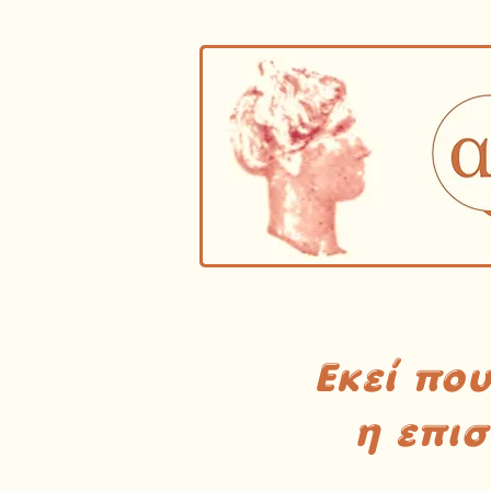
Εκεί πο
η επι