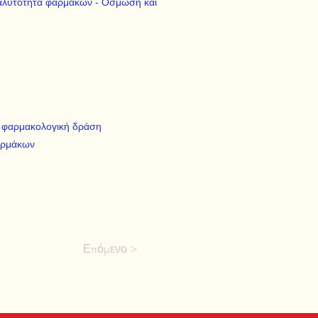
ιαλυτότητα φαρμάκων - Όσμωση και
ή φαρμακολογική δράση
αρμάκων
Επόμενο >