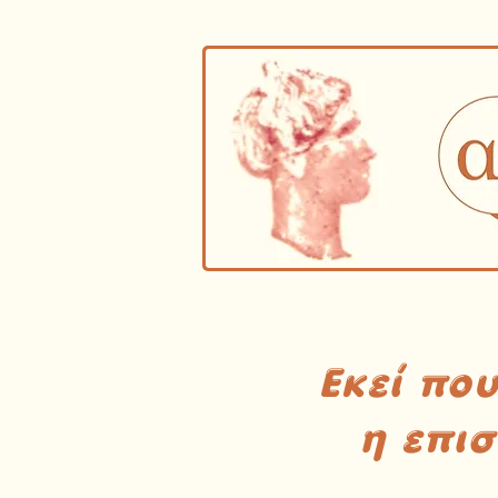
Εκεί πο
η επι