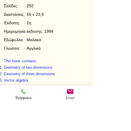
Σελίδες:
292
Διαστάσεις:
16 x 23,5
Έκδοση:
1η
Ημερομηνία έκδοσης:
1994
Εξώφυλλο:
Μαλακό
Γλώσσα:
Αγγλικά
This book contains:
Geometry of two dimensions
Geometry of three dimensions
Vector algebra
< Προηγούμενο
Επόμενο >
Τηλέφωνο
Email
Visit us