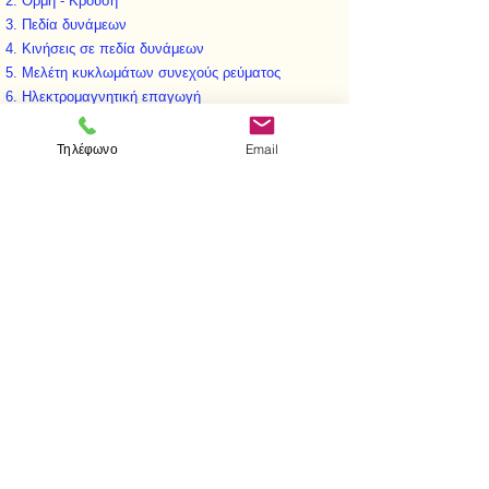
Ορμή - Κρούση
Πεδία δυνάμεων
Κινήσεις σε πεδία δυνάμεων
Μελέτη κυκλωμάτων συνεχούς ρεύματος
Ηλεκτρομαγνητική επαγωγή
Εναλλασσόμενα ρεύματα
Ηλεκτρομαγνητική θεωρία
Τηλέφωνο
Email
Στοιχεία θερμοδυναμικής - Νόμοι αερίων
Ταλαντώσεις
< Προηγούμενο
Επομενο >
Visit us
Store
Messolonghiou 1
106 81 Athens
tel.
2103302622
-
2103301269