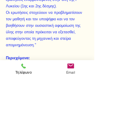
Λυκείου (1ης και 2ης δέσμης).
Οι ερωτήσεις στοχεύουν να προβληματίσουν
τον μαθητή και τον υποψήφιο και να τον
βοηθήσουν στην ουσιαστική αφομοίωση της
ύλης στην οποία πρόκειται να εξετασθεί,
αποφεύγοντας τη μηχανική και στείρα
απομνημόνευση."
Περιεχόμενα:
Έργο - Ενέργεια
Ορμή - Κρούση
Τηλέφωνο
Email
Πεδία δυνάμεων
Κινήσες σε βαρυτικό πεδίο - Δορυφόροι
Βολές
Κινήσεις σε ηλεκτρικό και μαγνητικό πεδίο
< Προηγούμενο
Επομενο >