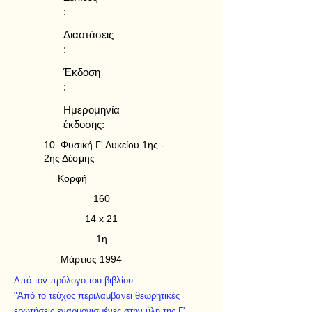
:
Διαστάσεις
:
Έκδοση
:
Ημερομηνία
έκδοσης:
10. Φυσική Γ' Λυκείου 1ης -
2ης Δέσμης
Κορφή
160
14 x 21
1η
Μάρτιος 1994
Από τον πρόλογο του βιβλίου:
"Από το τεύχος περιλαμβάνει θεωρητικές
ερωτήσεις εναρμονισμένες στην ύλη της Γ'