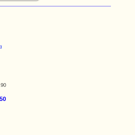
α
,90
,50