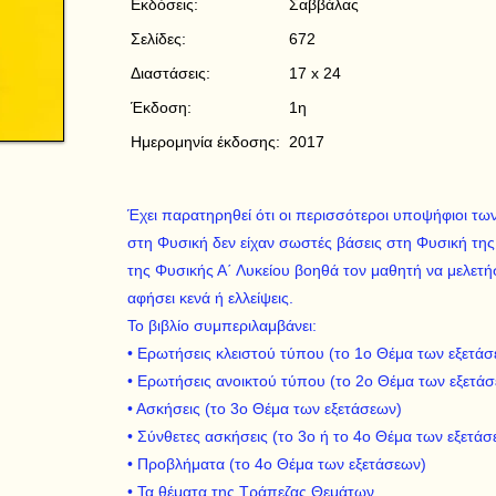
Εκδόσεις:
Σαββάλας
Σελίδες:
672
Διαστάσεις:
17 x 24
Έκδοση:
1η
Ημερομηνία έκδοσης:
2017
Έχει παρατηρηθεί ότι οι περισσότεροι υποψήφιοι τ
στη Φυσική δεν είχαν σωστές βάσεις στη Φυσική της
της Φυσικής Α΄ Λυκείου βοηθά τον μαθητή να μελετήσ
αφήσει κενά ή ελλείψεις.
Το βιβλίο συμπεριλαμβάνει:
• Ερωτήσεις κλειστού τύπου (το 1ο Θέμα των εξετάσ
• Ερωτήσεις ανοικτού τύπου (το 2ο Θέμα των εξετά
• Ασκήσεις (το 3ο Θέμα των εξετάσεων)
• Σύνθετες ασκήσεις (το 3ο ή το 4ο Θέμα των εξετάσ
• Προβλήματα (το 4ο Θέμα των εξετάσεων)
• Τα θέματα της Τράπεζας Θεμάτων