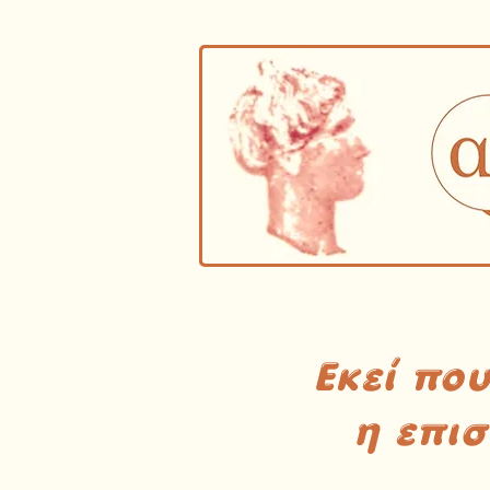
Εκεί πο
η επι