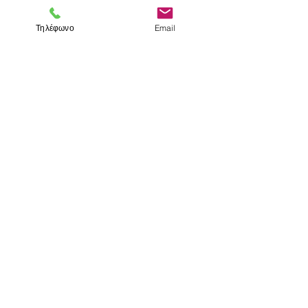
Εναλλασσόμενα ρεύματα
Τηλέφωνο
Email
Θέματα Γενικών Εξετάσεων 1996
< Προηγούμενο
Επομενο >
Visit us
Store
Messolonghiou 1
106 81 Athens
tel.
2103302622
-
2103301269
e-mail:
aithrab@otenet.gr
Επικοινωνία
Store hours