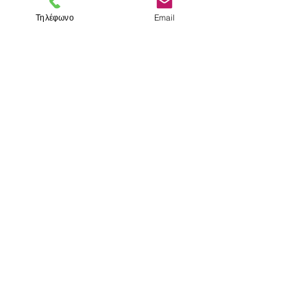
Ταλαντώσεις
Τηλέφωνο
Email
< Προηγούμενο
Επομενο >
Visit us
Store
Messolonghiou 1
106 81 Athens
tel.
2103302622
-
2103301269
e-mail:
aithrab@otenet.gr
Επικοινωνία
Store hours
Monday - Friday: 10:00 - 15:00