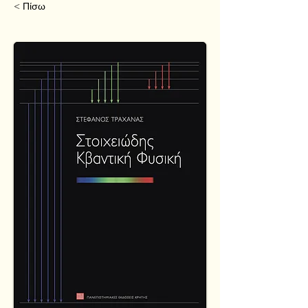
< Πίσω