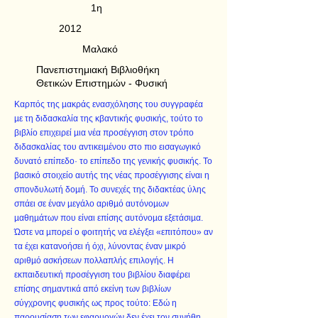
1η
2012
Μαλακό
Πανεπιστημιακή Βιβλιοθήκη
Θετικών Επιστημών - Φυσική
Kαρπός της µακράς ενασχόλησης του συγγραφέα
µε τη διδασκαλία της κβαντικής φυσικής, τούτο το
βιβλίο επιχειρεί µια νέα προσέγγιση στον τρόπο
διδασκαλίας του αντικειµένου στο πιο εισαγωγικό
δυνατό επίπεδο· το επίπεδο της γενικής φυσικής. Το
βασικό στοιχείο αυτής της νέας προσέγγισης είναι η
σπονδυλωτή δοµή. Το συνεχές της διδακτέας ύλης
σπάει σε έναν µεγάλο αριθµό αυτόνοµων
µαθηµάτων που είναι επίσης αυτόνοµα εξετάσιµα.
Ώστε να µπορεί ο φοιτητής να ελέγξει «επιτόπου» αν
τα έχει κατανοήσει ή όχι, λύνοντας έναν µικρό
αριθµό ασκήσεων πολλαπλής επιλογής. Η
εκπαιδευτική προσέγγιση του βιβλίου διαφέρει
επίσης σηµαντικά από εκείνη των βιβλίων
σύγχρονης φυσικής ως προς τούτο: Εδώ η
παρουσίαση των εφαρµογών δεν έχει τον συνήθη