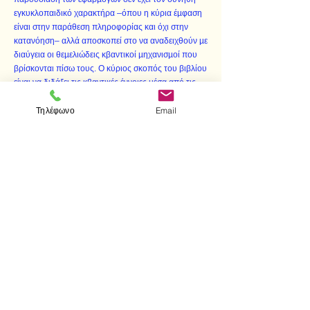
εγκυκλοπαιδικό χαρακτήρα –όπου η κύρια έµφαση
είναι στην παράθεση πληροφορίας και όχι στην
κατανόηση– αλλά αποσκοπεί στο να αναδειχθούν µε
διαύγεια οι θεµελιώδεις κβαντικοί µηχανισµοί που
βρίσκονται πίσω τους. Ο κύριος σκοπός του βιβλίου
είναι να διδάξει τις κβαντικές έννοιες µέσα από τις
εφαρµογές τους.
Τηλέφωνο
Email
Το βιβλίο απευθύνεται κυρίως σε δευτεροετείς
φοιτητές των σχολών θετικών επιστηµών –κυρίως
των τµηµάτων φυσικής, χηµείας και επιστήµης
υλικών– καθώς και των πολυτεχνικών σχολών της
χώρας, ιδιαίτερα των τµηµάτων ηλεκτρολόγων και
χηµικών µηχανικών. Αλλά απευθύνεται επίσης στον
καθηγητή φυσικής της µέσης εκπαίδευσης που θέλει
να δώσει στον εαυτό του µια δεύτερη ευκαιρία να
αποκτήσει τις βασικές γνώσεις κβαντικής φυσικής
µέσα από ένα πολύ σύντοµο βιβλίο γραµµένο στο
απλούστερο δυνατό επίπεδο.
< Προηγούμενο
Επόμενο >