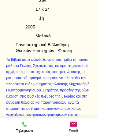
264
17 x 24
1η
2005
Μαλακό
Πανεπιστημιακή Βιβλιοθήκη
Θετικών Επιστημών - Φυσική
Το βιβλίο αυτό φιλοδοξεί να υποστηρίξει το πρώτο
μάθημα Γενικής Σχετικότητας σε προπτυχιακούς ή
αρχάριους μεταπτυχιακούς φοιτητές Φυσικής, με
μια ποσοτική πραγμάτευση που να πλησιάζει την
πληρότητα ενός μαθήματος Κλασικής Μηχανικής ή
Ηλεκτρομαγνητισμού. Ο τρόπος προσέγγισης δίδει
έμφαση στις φυσικές πλευρές της θεωρίας και στη
σύνδεση θεωρίας και παρατηρήσεων, ενώ τα
απαραίτητα μαθηματικά εισάγονται αρχικά ως
«εργαλεία» των φυσικών φαινομένων και στη
συνέχεια παρουσιάζονται με παιδαγωγική
πληρότητα. Με αυτά τα εφόδια επιτυγχάνεται μια
Τηλέφωνο
Email
ποσοτική μελέτη όλων των χαρακτηριστικών