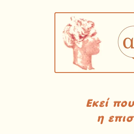
Εκεί πο
η επι