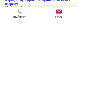
Μέρος Ε' Αγωγιμότητα αερίων - στο κενό -
στερεών
21. Αγωγιμότητα αερίων
22. Αγωγιμότητα στο κενό - Ακτίνες Röntgen
23. Αγωγιμότητα στερεών - Ημιαγωγοί -
Τηλέφωνο
Email
Κρυσταλλολυχνίες
Μέρος ΣΤ' Ηλεκτρικές ταλαντώσεις -
Ηλεκτρομαγνητικά κύματα - Ασύρματη
τηλεπικοινωνία
24. Ηλεκτρικές ταλαντώσεις
25. Ηλεκτρομαγνητικά κύματα
26. Ασύρματη τηλεπικοινωνία
Μέρος Ζ' Ασκήσεις
< Προηγούμενο
Επόμενο >
Visit us