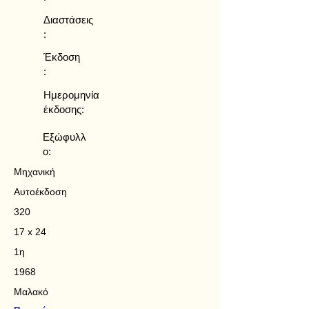
Διαστάσεις
:
Έκδοση
:
Ημερομηνία
έκδοσης:
Εξώφυλλ
ο:
Μηχανική
Αυτοέκδοση
320
17 x 24
1η
1968
Μαλακό