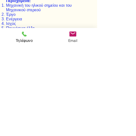
Περιεχόμενα:
Μηχανική του ηλικού σημείου και του
Μηχανικού στερεού
Έργο
Ενέργεια
Ισχύς
Παγκόσμια έλξη
Ελαστικότητα
Τηλέφωνο
Email
< Προηγούμενο
Επόμενο >
Visit us
Store
Messolonghiou 1
106 81 Athens
tel.
2103302622
-
2103301269