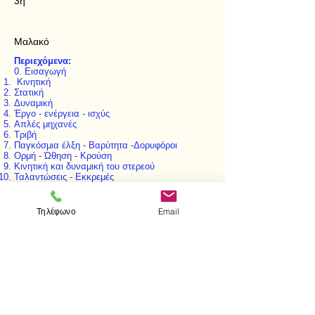
3η
Μαλακό
Περιεχόμενα:
0. Εισαγωγή
Κινητική
Στατική
Δυναμική
Έργο - ενέργεια - ισχύς
Απλές μηχανές
Τριβή
Παγκόσμια έλξη - Βαρύτητα -Δορυφόροι
Ορμή - Ώθηση - Κρούση
Κινητική και δυναμική του στερεού
Ταλαντώσεις - Εκκρεμές
Κινούμενα συστήματα αναφοράς
Υδροστατική
Αεροσττική
Τηλέφωνο
Email
Δυναμική των ρευστών
Μοριακά φαινόμενα - Ελαστικότητα
Γενικές ασκήσεις.