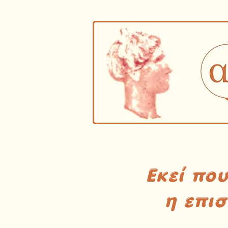
Εκεί πο
η επι