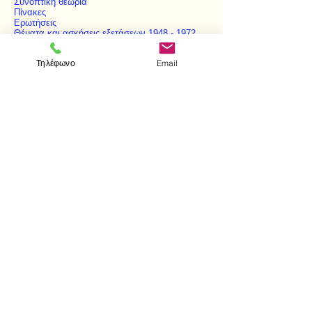
Συνοπτική θεωρία
Πίνακες
Ερωτήσεις
Θέματα και ασκήσεις εξετάσεων
1948 - 1972
Τηλέφωνο
Email
< Προηγούμενο
Επόμενο >
Visit us
Store
Messolonghiou 1
106 81 Athens
tel.
2103302622
-
2103301269
e-mail:
aithrab@otenet.gr
Επικοινωνία