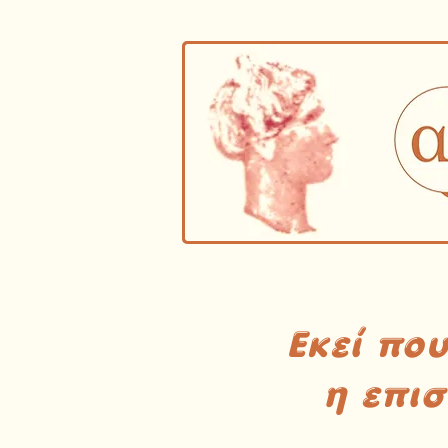
Εκεί πο
η επι