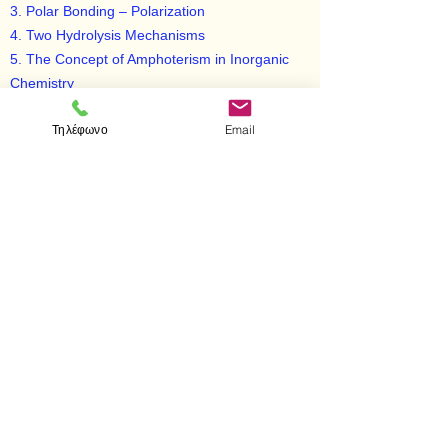
3. Polar Bonding – Polarization
4. Two Hydrolysis Mechanisms
5. The Concept of Amphoterism in Inorganic
Chemistry
6. Theory of Solutions
Τηλέφωνο
Email
7. Theory of Electolytic Dissociation
8. Hydrogen Compounds of Chemical Elements
9. Oxygen Compounds of Chemical Elements
10. Halogen Subgroup
11. Organometallic Compounds
12. Carbonyls
13. Structure of Complex [or Coordination]
Compounds
14. Inorganic Biochemistry
< Προηγούμενο
Επόμενο >