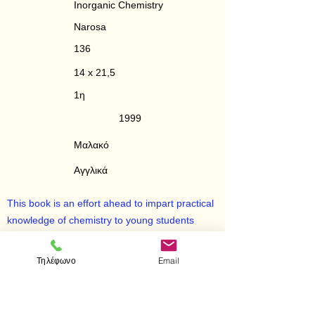
Inorganic Chemistry
Narosa
136
14 x 21,5
1η
1999
Μαλακό
Αγγλικά
This book is an effort ahead to impart practical
knowledge of chemistry to young students
through environment friendly techniques. I
strongly feel the need of a thorough revision of
Τηλέφωνο
Email
the present laboratory courses of chemistry,
particularly in economically weak countries like
India, to cope with the modern challenges in the