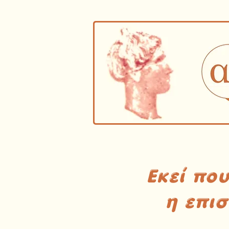
Εκεί πο
η επι