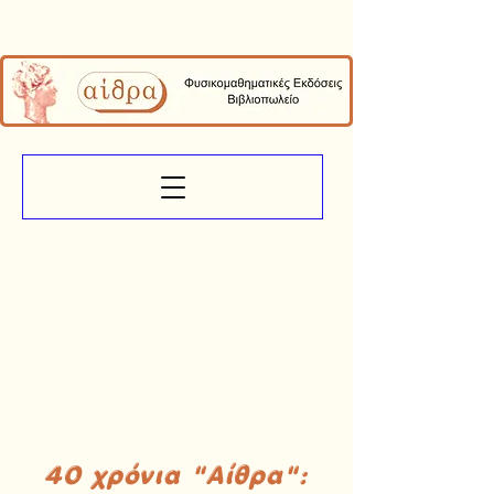
40 χρόνια "Αίθρα":