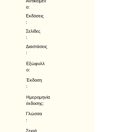
Αντικείμεν
ο:
Εκδόσεις
:
Σελίδες
:
Διαστάσεις
:
Εξώφυλλ
ο:
Έκδοση
:
Ημερομηνία
έκδοσης:
Γλώσσα
:
Σειρά