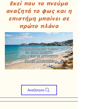
Εκεί που το πνεύμα
αναζητά το φως και η
επιστήμη μπαίνει σε
πρώτο πλάνο
Αναζήτηση