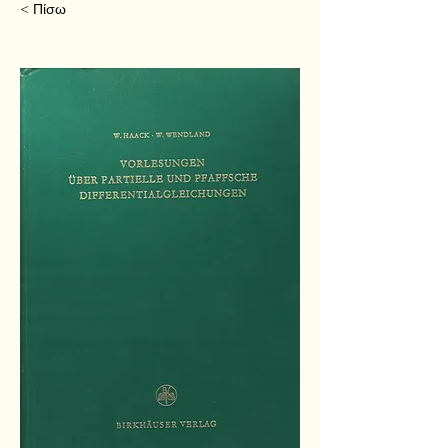
< Πίσω