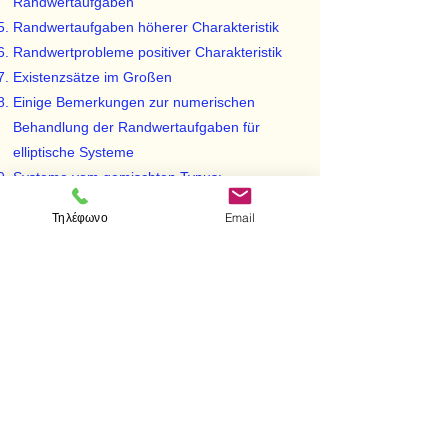
Randwertaufgaben
Randwertaufgaben höherer Charakteristik
Randwertprobleme positiver Charakteristik
Existenzsätze im Großen
Einige Bemerkungen zur numerischen
Behandlung der Randwertaufgaben für
elliptische Systeme
Systeme vom gemischten Typus;
parabolische Anfangskurve
Τηλέφωνο
Email
3. Systeme Pfaffscher Formen im R n und
partielle Differentialgleichungen
Beispiel einer Pfaffschen Differentialgleichung
im
R
3
Lineare Mannigfaltigkeiten und Pfaffsche
Formen
Integralmannigfaltigkeiten
Existenz von Integralmannigfaltigkeiten
Partielle Differentialgleichungen als Systeme