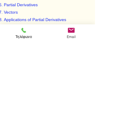
Partial Derivatives
Vectors
Applications of Partial Derivatives
Multiple Integrals
Line Integrals, Surface Integrals and Integral
Τηλέφωνο
Email
Theorems
Infinite Series
Improper Integrals
Gamma and Beta Functions
Fourier Series
Fourier Integrals
Elliptic Integrals
Functions of a Complex Variable
< Προηγούμενο
Επόμενο >