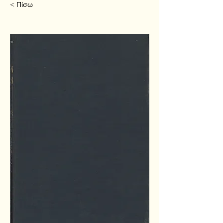
< Πίσω