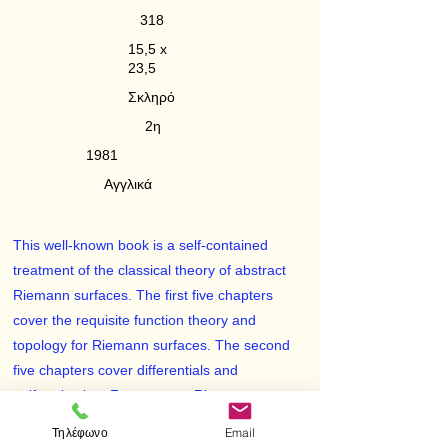
318
15,5 x
23,5
Σκληρό
2η
1981
Αγγλικά
This well-known book is a self-contained
treatment of the classical theory of abstract
Riemann surfaces. The first five chapters
cover the requisite function theory and
topology for Riemann surfaces. The second
five chapters cover differentials and
uniformization. For compact Riemann
surfaces, there are clear treatments of
Τηλέφωνο
Email
divisors, Weierstrass points, the Riemann-