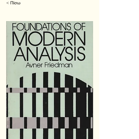
< Πίσω