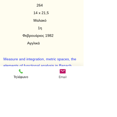
264
14 x 21,5
Μαλακό
1η
Φεβρουάριος 1982
Αγγλικά
Measure and integration, metric spaces, the
elements of functional analysis in Banach
spaces, and spectral theory in Hilbert spaces
Τηλέφωνο
Email
— all in a single study. Only book of its kind.
Unusual topics, detailed analyses. Problems.
Excellent for first-year graduate students,
almost any course on modern analysis.