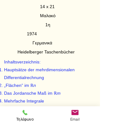
14 x 21
Μαλακό
1η
1974
Γερμανικά
Heidelberger Taschenbücher
Inhaltsverzeichnis:
Hauptsätze der mehrdimensionalen
Differentialrechnung
„Flächen“ im ℝ
n
Das Jordansche Maß im ℝ
m
Mehrfache Integrale
Variablentransformation bei mehrfachen
Integralen
Τηλέφωνο
Email
Flächen im ℝ3
Vektorfelder