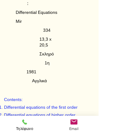
:
Differential Equations
Mir
334
13,3 x
20,5
Σκληρό
1η
1981
Αγγλικά
Contents:
Differential equations of the first order
Differential equations of higher order
Systems of differential equations
Τηλέφωνο
Email
Stability theory