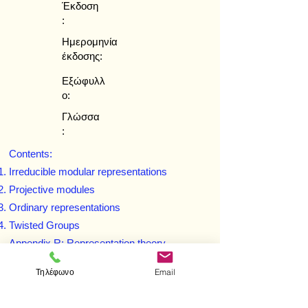
Έκδοση
:
Ημερομηνία
έκδοσης:
Εξώφυλλ
ο:
Γλώσσα
:
Contents:
Irreducible modular representations
Projective modules
Ordinary representations
Twisted Groups
Appendix R: Representation theory
Appendix S: The Steinberg representation
Τηλέφωνο
Email
Appendix T: Tensoring with a projective
module