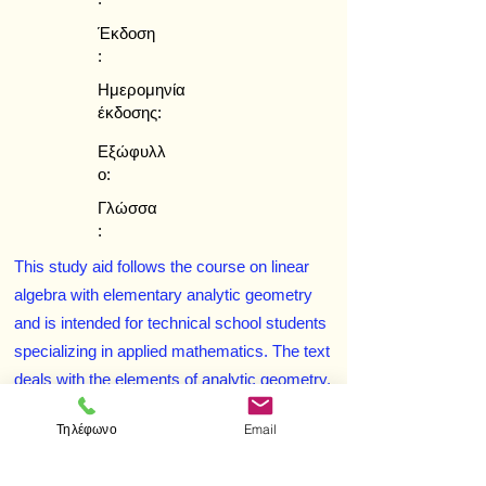
Έκδοση
:
Ημερομηνία
έκδοσης:
Εξώφυλλ
ο:
Γλώσσα
:
This study aid follows the course on linear
algebra with elementary analytic geometry
and is intended for technical school students
specializing in applied mathematics. The text
deals with the elements of analytic geometry,
the theory of matrices and determinants,
Τηλέφωνο
Email
systems of linear equations, vectors, and
Euclidean spaces. The material is presented