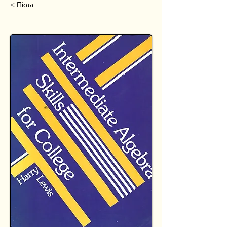
< Πίσω