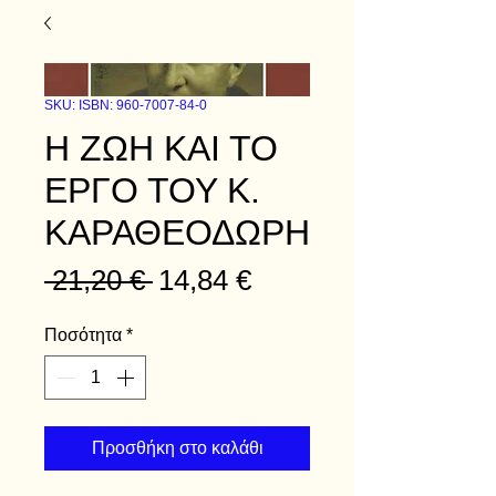
SKU: ISBN: 960-7007-84-0
Η ΖΩΗ ΚΑΙ ΤΟ
ΕΡΓΟ ΤΟΥ Κ.
ΚΑΡΑΘΕΟΔΩΡΗ
Κανονική τιμή
Τιμή Έκπτωσης
 21,20 € 
14,84 €
Ποσότητα
*
Προσθήκη στο καλάθι