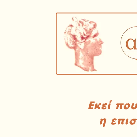
Εκεί πο
η επι