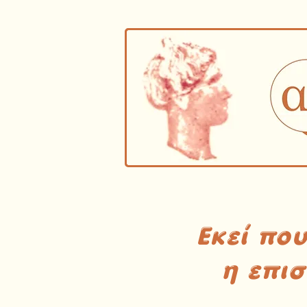
Εκεί πο
η επι