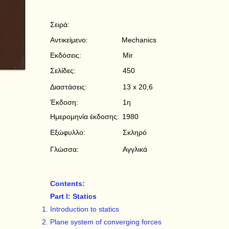
Σειρά:
Αντικείμενο:
Mechanics
Εκδόσεις:
Mir
Σελίδες:
450
Διαστάσεις:
13 x 20,6
Έκδοση:
1η
Ημερομηνία έκδοσης:
1980
Εξώφυλλο:
Σκληρό
Γλώσσα:
Αγγλικά
Contents:
Part I: Statics
Introduction to statics
Plane system of converging forces